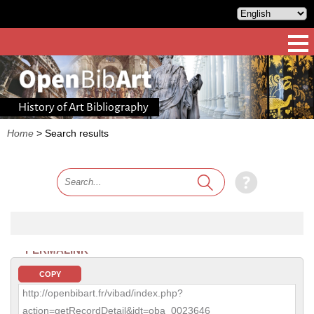
History of Art Bibliography
Home
>
Search results
PERMALINK
COPY
http://openbibart.fr/vibad/index.php?
action=getRecordDetail&idt=oba_0023646