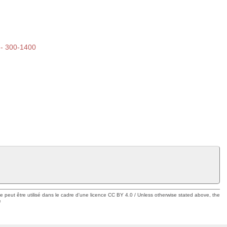
 -- 300-1400
ue peut être utilisé dans le cadre d'une licence CC BY 4.0 / Unless otherwise stated above, the
e