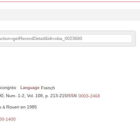
p?action=getRecordDetail&idt=oba_0023680
 congrès
Language
French
90, Num. 1-2, Vol. 108, p. 213-215
ISSN
0003-2468
nu à Rouen en 1985
300-1400