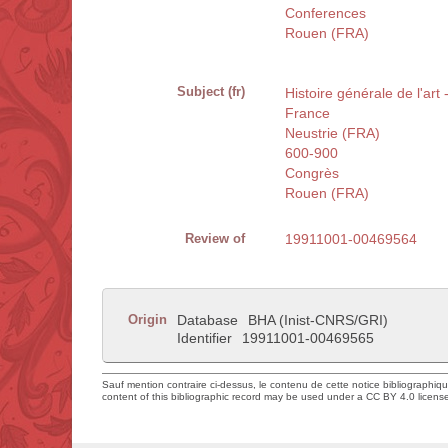
Conferences
Rouen (FRA)
Subject (fr)
Histoire générale de l'art
France
Neustrie (FRA)
600-900
Congrès
Rouen (FRA)
Review of
19911001-00469564
Origin
Database
BHA (Inist-CNRS/GRI)
Identifier
19911001-00469565
Sauf mention contraire ci-dessus, le contenu de cette notice bibliographiq
content of this bibliographic record may be used under a CC BY 4.0 licens