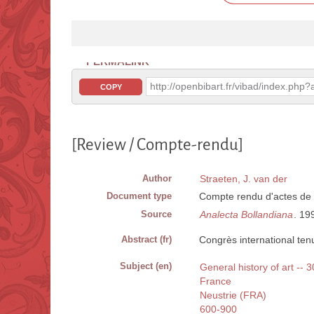
PERMALINK
http://openbibart.fr/vibad/index.ph
COPY
[Review / Compte-rendu]
Author
Straeten, J. van der
Document type
Compte rendu d'actes de
Source
Analecta Bollandiana
. 19
Abstract (fr)
Congrès international te
Subject (en)
General history of art -- 
France
Neustrie (FRA)
600-900