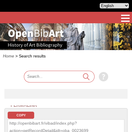
History of Art Bibliography
Home
>
Search results
PERMALINK
COPY
http://openbibart.fr/vibad/index.php?
action=getRecordDetail&idt=oba_0023699