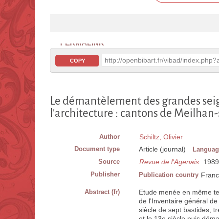
PERMALINK
http://openbibart.fr/vibad/index.ph
COPY
Le démantèlement des grandes seig
l'architecture : cantons de Meilha
Author
Schiltz, Olivier
Document type
Article (journal)
Languag
Source
Revue de l'Agenais
. 1989
Publisher
Publication country
Fran
Abstract (fr)
Etude menée en même temp
de l'Inventaire général d
siècle de sept bastides, t
et le 13e siècle puis dém