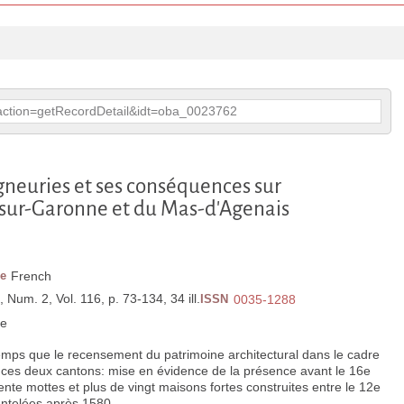
p?action=getRecordDetail&idt=oba_0023762
neuries et ses conséquences sur
n-sur-Garonne et du Mas-d'Agenais
e
French
, Num. 2, Vol. 116, p. 73-134, 34 ill.
ISSN
0035-1288
ce
s que le recensement du patrimoine architectural dans le cadre
e ces deux cantons: mise en évidence de la présence avant le 16e
rente mottes et plus de vingt maisons fortes construites entre le 12e
antelées après 1580