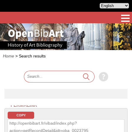
History of Art Bibliography
Home
>
Search results
PERMALINK
COPY
http://openbibart.fr/vibad/index.php?
action=getRecordDetail&idt=oba_0023795