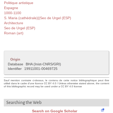
Politique artistique
Espagne
1000-1100
S. Maria (cathédrale)||Seo de Urgel (ESP)
Architecture
Seo de Urgel (ESP)
Roman (art)
Origin
Database
BHA (Inist-CNRS/GRI)
Identifier
19911001-00469725
Sauf mention contraire ci-dessus, le contenu de cette notice bibliographique peut être
utilisé dans le cadre d'une licence CC BY 4.0 / Unless otherwise stated above, the content
of this bibliographic record may be used under a CC BY 4.0 license
Searching the Web
Search on Google Scholar