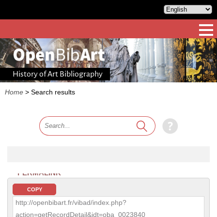
History of Art Bibliography
Home
>
Search results
PERMALINK
COPY
http://openbibart.fr/vibad/index.php?
action=getRecordDetail&idt=oba_0023840