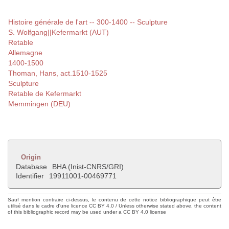
Histoire générale de l'art -- 300-1400 -- Sculpture
S. Wolfgang||Kefermarkt (AUT)
Retable
Allemagne
1400-1500
Thoman, Hans, act.1510-1525
Sculpture
Retable de Kefermarkt
Memmingen (DEU)
Origin
Database
BHA (Inist-CNRS/GRI)
Identifier
19911001-00469771
Sauf mention contraire ci-dessus, le contenu de cette notice bibliographique peut être
utilisé dans le cadre d'une licence CC BY 4.0 / Unless otherwise stated above, the content
of this bibliographic record may be used under a CC BY 4.0 license