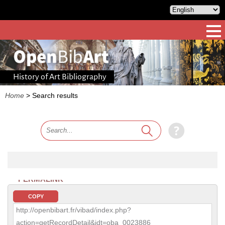
History of Art Bibliography
Home
>
Search results
PERMALINK
COPY
http://openbibart.fr/vibad/index.php?
action=getRecordDetail&idt=oba_0023886