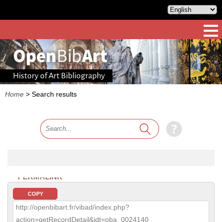
History of Art Bibliography
Home
>
Search results
PERMALINK
COPY
http://openbibart.fr/vibad/index.php?
action=getRecordDetail&idt=oba_0024140