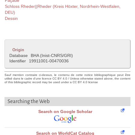
Façade
Schloss Rheder||Rheder (Kreis Höxter, Nordrhein-Westfalen,
DEU)
Dessin
Origin
Database
BHA (Inist-CNRS/GRI)
Identifier
19911001-00470036
Sauf mention contraire ci-dessus, le contenu de cette notice bibliographique peut être
utilisé dans le cadre d'une licence CC BY 4.0 / Unless otherwise stated above, the content
of this bibliographic record may be used under a CC BY 4.0 license
Searching the Web
Search on Google Scholar
Search on WorldCat Catalog