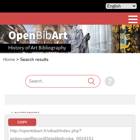
History of Art Bibliography
Home
>
Search results
PERMALINK
COPY
http://openbibart.fr/vibad/index.php?
action=getRecordDetail&idt=oba_0024151