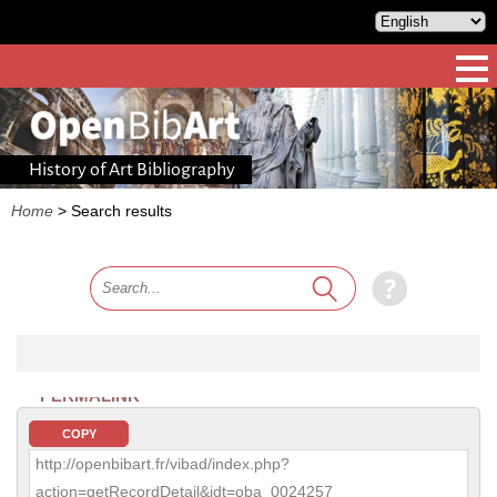
History of Art Bibliography
Home
>
Search results
PERMALINK
COPY
http://openbibart.fr/vibad/index.php?
action=getRecordDetail&idt=oba_0024257