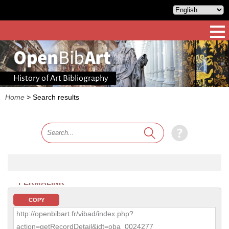
History of Art Bibliography
Home
>
Search results
PERMALINK
COPY
http://openbibart.fr/vibad/index.php?
action=getRecordDetail&idt=oba_0024277