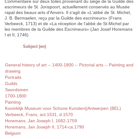
Commentaire sur deux toiles provenant du siège de la Guilde des
escrimeurs de St. Jorispoort, actuellement conservés au Musée
rapal des beaux-arts d'Anvers. Il s'agit de «L'abbé de St. Michel,
J. B. Bermaelen, reçu par la Guilde des escrimeurs» (Frans
Verbeeck, 1713) et de «La réception de l'abbé de St-Michel par
les membres de la Guilde des Escrimeurs» (Jan Josef Horemans
I et II, 1746)
Subject (en)
General history of art -- 1400-1800 -- Pictorial arts -- Painting and
drawing
Portraits
Guilds
Swordsmen
1700-1800
Painting
Koninklijk Museum voor Schone Kunsten||Antwerpen (BEL)
Verbeeck, Frans, act.1531, d.1570
Horemans, Jan Joseph I, 1682-1759
Horemans, Jan Joseph II, 1714-ca.1790
Belgium