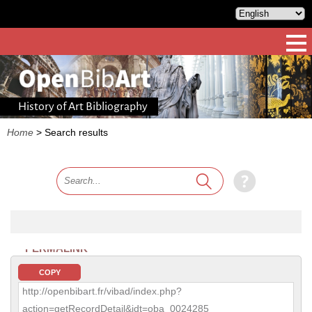
History of Art Bibliography
Home
>
Search results
PERMALINK
COPY
http://openbibart.fr/vibad/index.php?
action=getRecordDetail&idt=oba_0024285