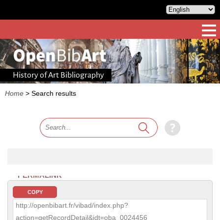
History of Art Bibliography
Home
>
Search results
PERMALINK
COPY
http://openbibart.fr/vibad/index.php?
action=getRecordDetail&idt=oba_0024456