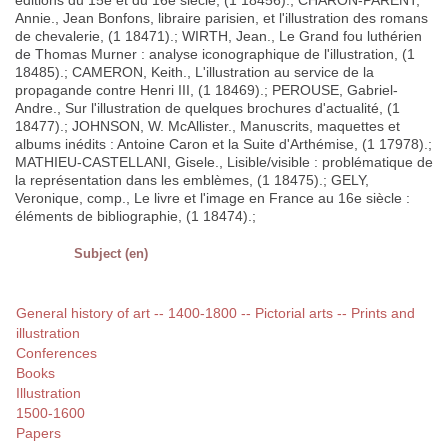
éditions du 15e et du 16e siècle, (1 18456).; CHARON-PARENT,
Annie., Jean Bonfons, libraire parisien, et l'illustration des romans
de chevalerie, (1 18471).; WIRTH, Jean., Le Grand fou luthérien
de Thomas Murner : analyse iconographique de l'illustration, (1
18485).; CAMERON, Keith., L'illustration au service de la
propagande contre Henri III, (1 18469).; PEROUSE, Gabriel-
Andre., Sur l'illustration de quelques brochures d'actualité, (1
18477).; JOHNSON, W. McAllister., Manuscrits, maquettes et
albums inédits : Antoine Caron et la Suite d'Arthémise, (1 17978).;
MATHIEU-CASTELLANI, Gisele., Lisible/visible : problématique de
la représentation dans les emblèmes, (1 18475).; GELY,
Veronique, comp., Le livre et l'image en France au 16e siècle :
éléments de bibliographie, (1 18474).;
Subject (en)
General history of art -- 1400-1800 -- Pictorial arts -- Prints and
illustration
Conferences
Books
Illustration
1500-1600
Papers