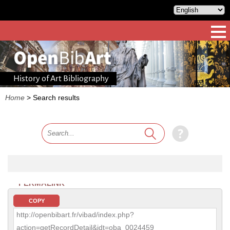
History of Art Bibliography
Home
>
Search results
PERMALINK
COPY
http://openbibart.fr/vibad/index.php?
action=getRecordDetail&idt=oba_0024459