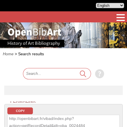
History of Art Bibliography
Home
>
Search results
PERMALINK
COPY
http://openbibart.fr/vibad/index.php?
action=getRecordDetail&idt=oba_0024484