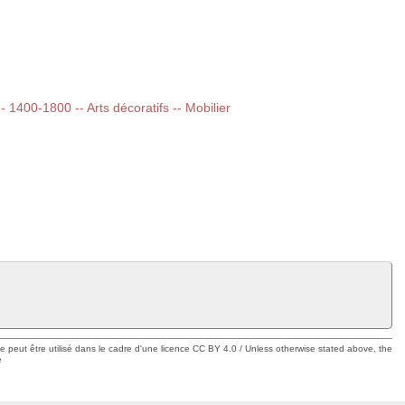
-- 1400-1800 -- Arts décoratifs -- Mobilier
ue peut être utilisé dans le cadre d'une licence CC BY 4.0 / Unless otherwise stated above, the
e