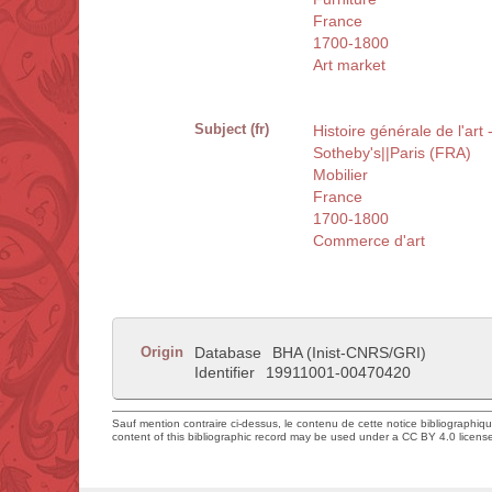
France
1700-1800
Art market
Subject (fr)
Histoire générale de l'art 
Sotheby's||Paris (FRA)
Mobilier
France
1700-1800
Commerce d'art
Origin
Database
BHA (Inist-CNRS/GRI)
Identifier
19911001-00470420
Sauf mention contraire ci-dessus, le contenu de cette notice bibliographiq
content of this bibliographic record may be used under a CC BY 4.0 licens