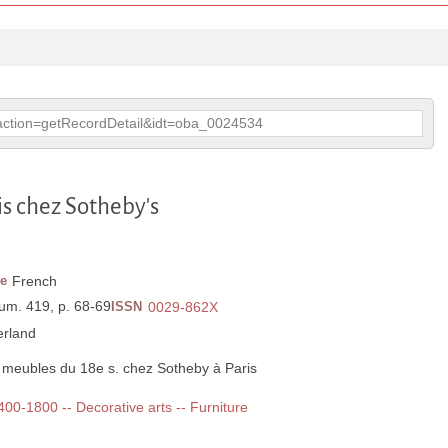
p?action=getRecordDetail&idt=oba_0024534
is chez Sotheby's
e
French
um. 419, p. 68-69
ISSN
0029-862X
erland
 meubles du 18e s. chez Sotheby à Paris
1400-1800 -- Decorative arts -- Furniture