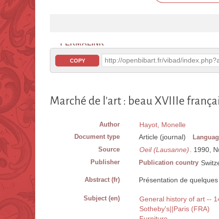
PERMALINK
http://openbibart.fr/vibad/index.ph
COPY
Marché de l'art : beau XVIIIe frança
Author
Hayot, Monelle
Document type
Article (journal)
Languag
Source
Oeil (Lausanne)
. 1990, N
Publisher
Publication country
Switz
Abstract (fr)
Présentation de quelques
Subject (en)
General history of art -- 
Sotheby's||Paris (FRA)
Furniture