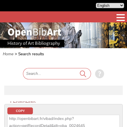
History of Art Bibliography
Home
>
Search results
PERMALINK
COPY
http://openbibart.fr/vibad/index.php?
action=getRecordDetail&idt=oba_0024645