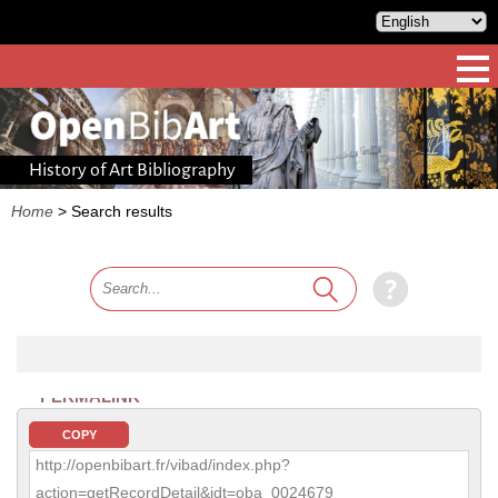
History of Art Bibliography
Home
>
Search results
PERMALINK
COPY
http://openbibart.fr/vibad/index.php?
action=getRecordDetail&idt=oba_0024679