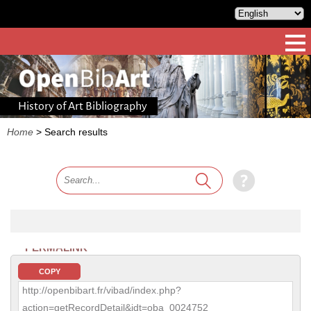
History of Art Bibliography
Home
>
Search results
PERMALINK
COPY
http://openbibart.fr/vibad/index.php?
action=getRecordDetail&idt=oba_0024752