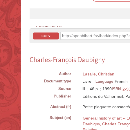
PERMALINK
http://openbibart.fr/vibad/index.ph
COPY
Charles-François Daubigny
Author
Lasalle, Christian
Document type
Livre
Language
French
Source
ill. ; 46 p. ; 1990
ISBN
2-9
Publisher
Editions du Valhermeil, P
Abstract (fr)
Petite plaquette consacrée
Subject (en)
General history of art -- 
Daubigny, Charles Franç
Painting