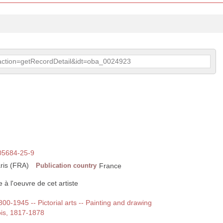
p?action=getRecordDetail&idt=oba_0024923
05684-25-9
aris (FRA)
Publication country
France
 à l'oeuvre de cet artiste
1800-1945 -- Pictorial arts -- Painting and drawing
ois, 1817-1878