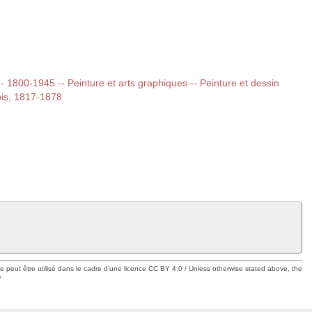
 -- 1800-1945 -- Peinture et arts graphiques -- Peinture et dessin
ois, 1817-1878
ue peut être utilisé dans le cadre d'une licence CC BY 4.0 / Unless otherwise stated above, the
e