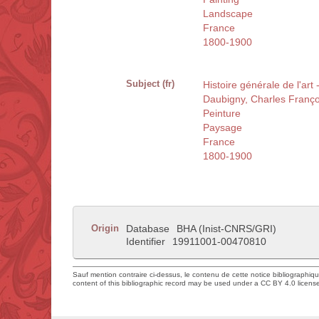
Landscape
France
1800-1900
Subject (fr)
Histoire générale de l'art
Daubigny, Charles Franç
Peinture
Paysage
France
1800-1900
Origin
Database
BHA (Inist-CNRS/GRI)
Identifier
19911001-00470810
Sauf mention contraire ci-dessus, le contenu de cette notice bibliographiq
content of this bibliographic record may be used under a CC BY 4.0 licens