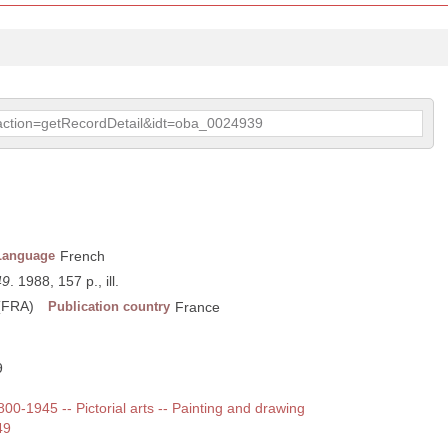
p?action=getRecordDetail&idt=oba_0024939
Language
French
49
. 1988, 157 p., ill.
(FRA)
Publication country
France
9
1800-1945 -- Pictorial arts -- Painting and drawing
49