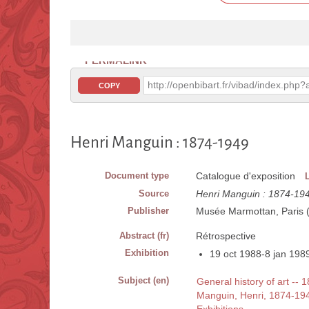
PERMALINK
http://openbibart.fr/vibad/index.ph
COPY
Henri Manguin : 1874-1949
Document type
Catalogue d'exposition
Source
Henri Manguin : 1874-19
Publisher
Musée Marmottan, Paris 
Abstract (fr)
Rétrospective
Exhibition
19 oct 1988-8 jan 198
Subject (en)
General history of art -- 
Manguin, Henri, 1874-19