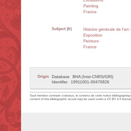
Exhibitions
Painting
France
Subject (fr)
Histoire générale de l'art
Exposition
Peinture
France
Origin
Database
BHA (Inist-CNRS/GRI)
Identifier
19911001-00470826
Sauf mention contraire ci-dessus, le contenu de cette notice bibliographiq
content of this bibliographic record may be used under a CC BY 4.0 licens