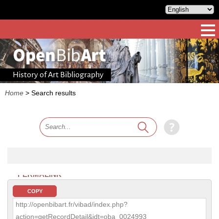
History of Art Bibliography
Home
>
Search results
PERMALINK
COPY
http://openbibart.fr/vibad/index.php?
action=getRecordDetail&idt=oba_0024993