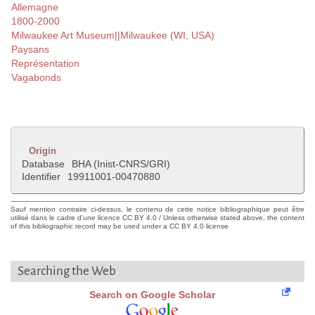
Allemagne
1800-2000
Milwaukee Art Museum||Milwaukee (WI, USA)
Paysans
Représentation
Vagabonds
Origin
Database
BHA (Inist-CNRS/GRI)
Identifier
19911001-00470880
Sauf mention contraire ci-dessus, le contenu de cette notice bibliographique peut être
utilisé dans le cadre d'une licence CC BY 4.0 / Unless otherwise stated above, the content
of this bibliographic record may be used under a CC BY 4.0 license
Searching the Web
Search on Google Scholar