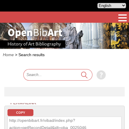
History of Art Bibliography
Home
>
Search results
PERMALINK
COPY
http://openbibart.fr/vibad/index.php?
action=getRecordDetail&idt=oba_0025046