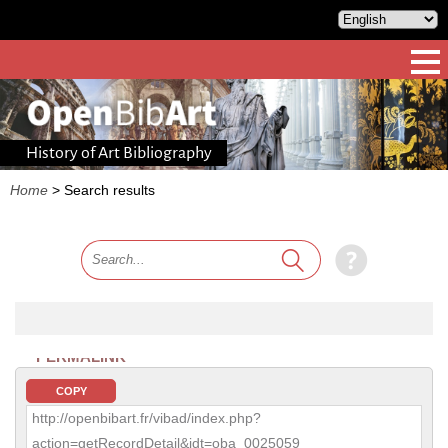
History of Art Bibliography
Home
>
Search results
PERMALINK
COPY
http://openbibart.fr/vibad/index.php?
action=getRecordDetail&idt=oba_0025059