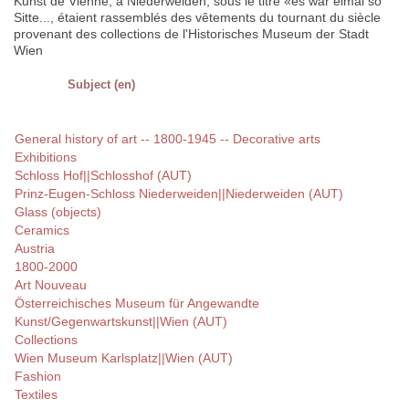
Kunst de Vienne; à Niederweiden, sous le titre «es war eimal so
Sitte..., étaient rassemblés des vêtements du tournant du siècle
provenant des collections de l'Historisches Museum der Stadt
Wien
Subject (en)
General history of art -- 1800-1945 -- Decorative arts
Exhibitions
Schloss Hof||Schlosshof (AUT)
Prinz-Eugen-Schloss Niederweiden||Niederweiden (AUT)
Glass (objects)
Ceramics
Austria
1800-2000
Art Nouveau
Österreichisches Museum für Angewandte
Kunst/Gegenwartskunst||Wien (AUT)
Collections
Wien Museum Karlsplatz||Wien (AUT)
Fashion
Textiles