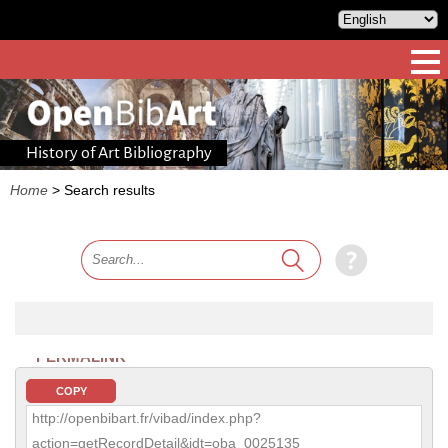
History of Art Bibliography
Home
>
Search results
PERMALINK
COPY
http://openbibart.fr/vibad/index.php?
action=getRecordDetail&idt=oba_0025135