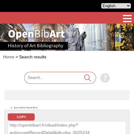
History of Art Bibliography
Home
>
Search results
PERMALINK
COPY
http://openbibart.fr/vibad/index.php?
action=getRecordDetail&idt=oba_0025234