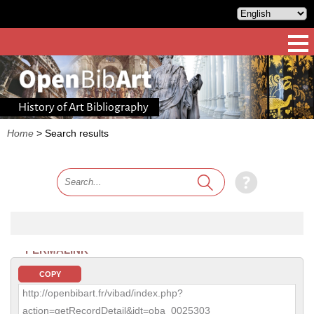
History of Art Bibliography
Home
>
Search results
PERMALINK
COPY
http://openbibart.fr/vibad/index.php?
action=getRecordDetail&idt=oba_0025303