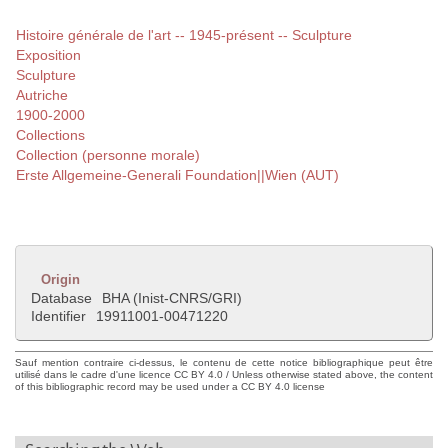
Histoire générale de l'art -- 1945-présent -- Sculpture
Exposition
Sculpture
Autriche
1900-2000
Collections
Collection (personne morale)
Erste Allgemeine-Generali Foundation||Wien (AUT)
Origin
Database
BHA (Inist-CNRS/GRI)
Identifier
19911001-00471220
Sauf mention contraire ci-dessus, le contenu de cette notice bibliographique peut être
utilisé dans le cadre d'une licence CC BY 4.0 / Unless otherwise stated above, the content
of this bibliographic record may be used under a CC BY 4.0 license