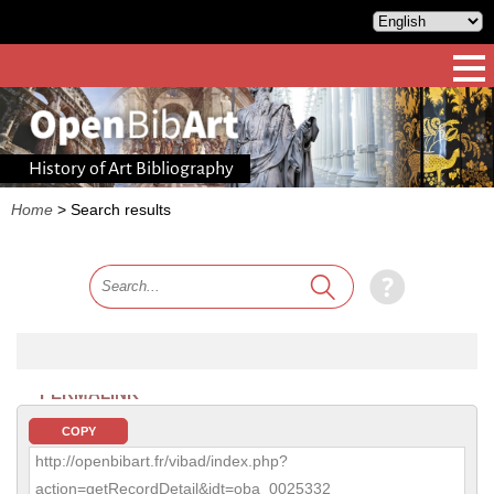
History of Art Bibliography
Home
>
Search results
PERMALINK
COPY
http://openbibart.fr/vibad/index.php?
action=getRecordDetail&idt=oba_0025332