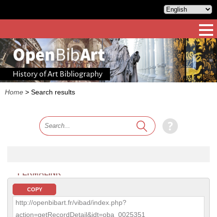
History of Art Bibliography
Home
>
Search results
PERMALINK
COPY
http://openbibart.fr/vibad/index.php?
action=getRecordDetail&idt=oba_0025351