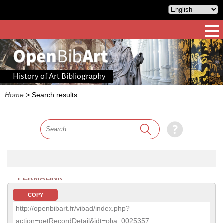
History of Art Bibliography
Home
>
Search results
PERMALINK
COPY
http://openbibart.fr/vibad/index.php?
action=getRecordDetail&idt=oba_0025357