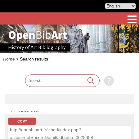
History of Art Bibliography
Home
>
Search results
PERMALINK
COPY
http://openbibart.fr/vibad/index.php?
action=getRecordDetail&idt=oba_0025389