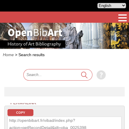
History of Art Bibliography
Home
>
Search results
PERMALINK
COPY
http://openbibart.fr/vibad/index.php?
action=getRecordDetail&idt=oba_0025398