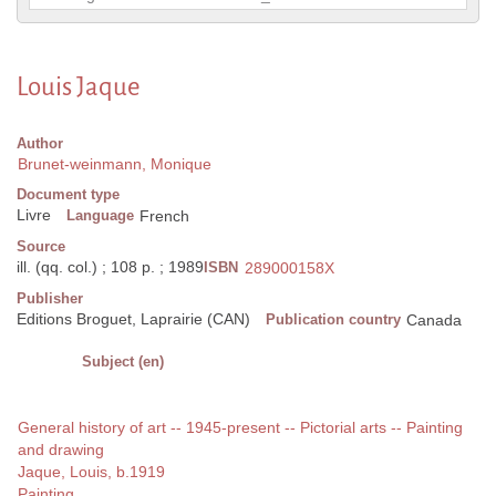
Louis Jaque
Author
Brunet-weinmann, Monique
Document type
Livre
Language
French
Source
ill. (qq. col.) ; 108 p. ; 1989
ISBN
289000158X
Publisher
Editions Broguet, Laprairie (CAN)
Publication country
Canada
Subject (en)
General history of art -- 1945-present -- Pictorial arts -- Painting
and drawing
Jaque, Louis, b.1919
Painting