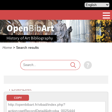
History of Art Bibliography
Home
>
Search results
PERMALINK
COPY
http://openbibart.fr/vibad/index.php?
action=getRecordDetail&idt=oba_0025444