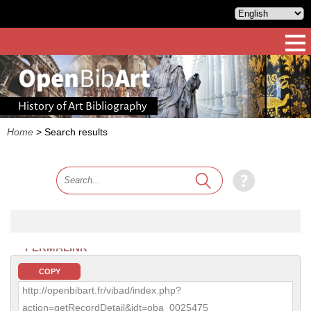
History of Art Bibliography
Home
>
Search results
PERMALINK
COPY
http://openbibart.fr/vibad/index.php?
action=getRecordDetail&idt=oba_0025475