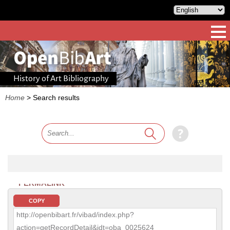
History of Art Bibliography
Home
>
Search results
PERMALINK
COPY
http://openbibart.fr/vibad/index.php?
action=getRecordDetail&idt=oba_0025624