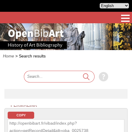
History of Art Bibliography
Home
>
Search results
PERMALINK
COPY
http://openbibart.fr/vibad/index.php?
action=getRecordDetail&idt=oba_0025738