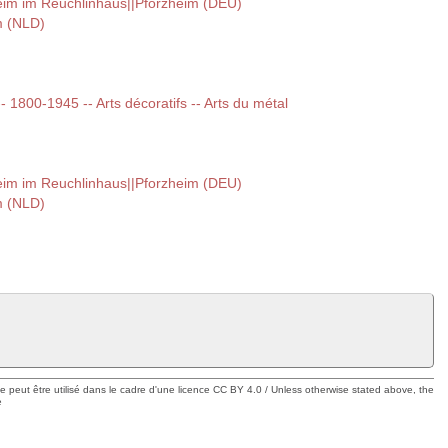
m im Reuchlinhaus||Pforzheim (DEU)
m (NLD)
-- 1800-1945 -- Arts décoratifs -- Arts du métal
m im Reuchlinhaus||Pforzheim (DEU)
m (NLD)
ue peut être utilisé dans le cadre d'une licence CC BY 4.0 / Unless otherwise stated above, the
e