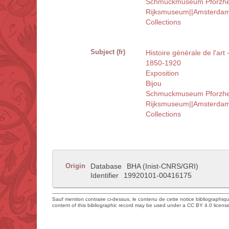
Schmuckmuseum Pforzhei
Rijksmuseum||Amsterda
Collections
Subject (fr)
Histoire générale de l'art 
1850-1920
Exposition
Bijou
Schmuckmuseum Pforzhei
Rijksmuseum||Amsterda
Collections
Origin
Database
BHA (Inist-CNRS/GRI)
Identifier
19920101-00416175
Sauf mention contraire ci-dessus, le contenu de cette notice bibliographiq
content of this bibliographic record may be used under a CC BY 4.0 licens