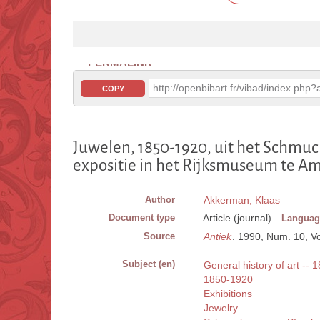
PERMALINK
http://openbibart.fr/vibad/index.ph
COPY
Juwelen, 1850-1920, uit het Schmu
expositie in het Rijksmuseum te 
Author
Akkerman, Klaas
Document type
Article (journal)
Languag
Source
Antiek
. 1990, Num. 10, Vol
Subject (en)
General history of art -- 
1850-1920
Exhibitions
Jewelry