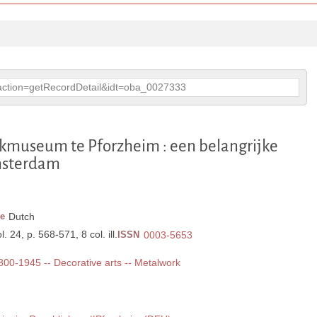
p?action=getRecordDetail&idt=oba_0027333
ckmuseum te Pforzheim : een belangrijke
Amsterdam
e
Dutch
. 24, p. 568-571, 8 col. ill.
ISSN
0003-5653
1800-1945 -- Decorative arts -- Metalwork