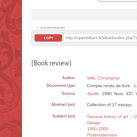
PERMALINK
http://openbibart.fr/vibad/index.ph
COPY
[Book review]
Author
Wilk, Christopher
Document type
Compte rendu de livre
L
Source
Apollo
. 1990, Num. 337, V
Abstract (en)
Collection of 17 essays.
Subject (en)
General history of art -- 
Design
1900-2000
Postmodernism