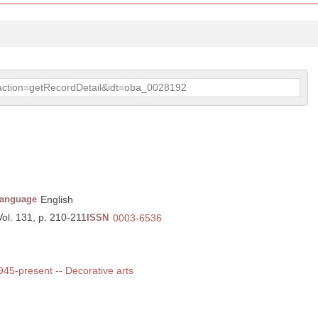
p?action=getRecordDetail&idt=oba_0028192
anguage
English
ol. 131, p. 210-211
ISSN
0003-6536
1945-present -- Decorative arts