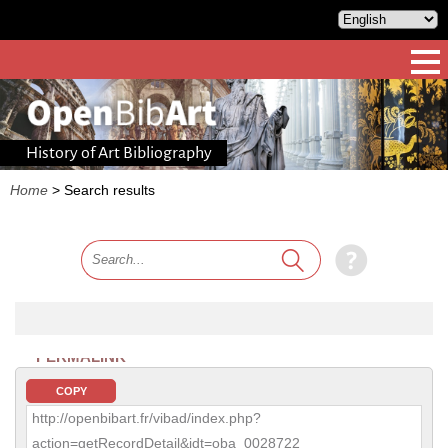
History of Art Bibliography
Home
>
Search results
PERMALINK
COPY
http://openbibart.fr/vibad/index.php?
action=getRecordDetail&idt=oba_0028722