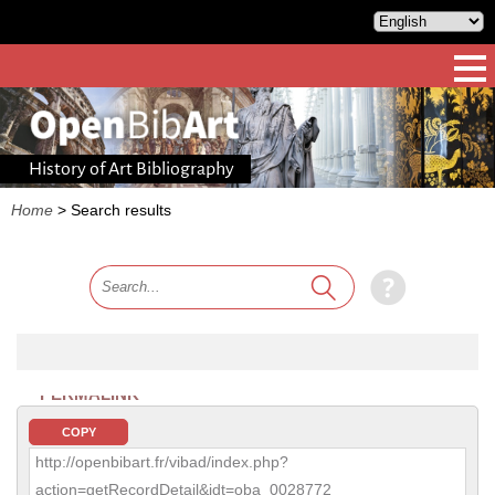
History of Art Bibliography
Home
>
Search results
PERMALINK
COPY
http://openbibart.fr/vibad/index.php?
action=getRecordDetail&idt=oba_0028772