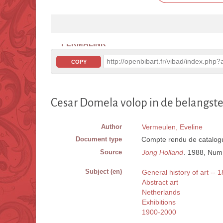
PERMALINK
http://openbibart.fr/vibad/index.ph
COPY
Cesar Domela volop in de belangste
Author
Vermeulen, Eveline
Document type
Compte rendu de catalogu
Source
Jong Holland
. 1988, Num. 
Subject (en)
General history of art --
Abstract art
Netherlands
Exhibitions
1900-2000