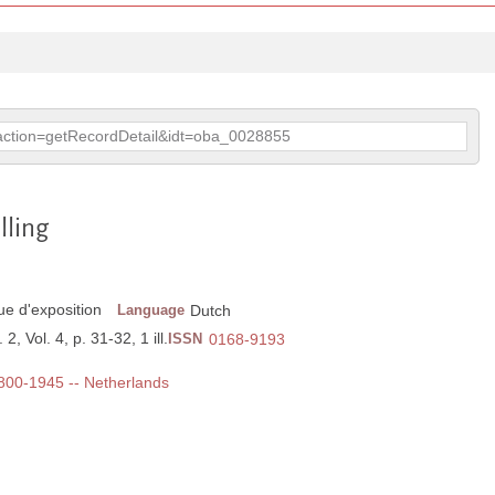
p?action=getRecordDetail&idt=oba_0028855
lling
e d'exposition
Language
Dutch
2, Vol. 4, p. 31-32, 1 ill.
ISSN
0168-9193
 1800-1945 -- Netherlands