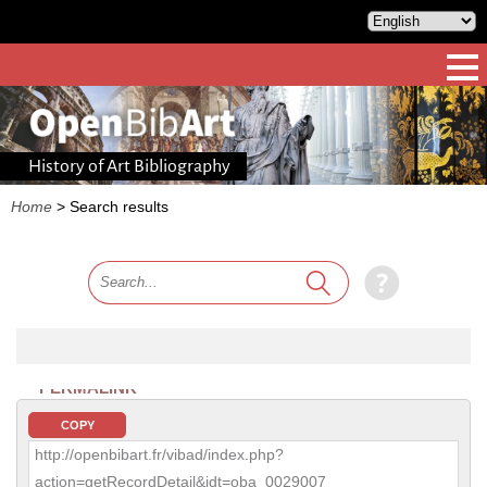
History of Art Bibliography
Home
>
Search results
PERMALINK
COPY
http://openbibart.fr/vibad/index.php?
action=getRecordDetail&idt=oba_0029007