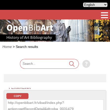
History of Art Bibliography
Home
>
Search results
PERMALINK
COPY
http://openbibart.fr/vibad/index.php?
action=getRecordDetail&idt=oba_0031479