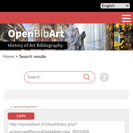
History of Art Bibliography
Home
>
Search results
PERMALINK
COPY
http://openbibart.fr/vibad/index.php?
action=getRecordDetail&idt=oba_0031608