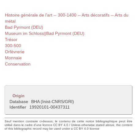
Histoire générale de l'art -- 300-1400 -- Arts décoratifs -- Arts du
métal
Bad Pyrmont (DEU)
Museum im Schloss||Bad Pyrmont (DEU)
Trésor
300-500
Orfèvrerie
Monnaie
Conservation
Origin
Database
BHA (Inist-CNRS/GRI)
Identifier
19920101-00437311
Sauf mention contraire ci-dessus, le contenu de cette notice bibliographique peut être
utilisé dans le cadre d'une licence CC BY 4.0 / Unless otherwise stated above, the content
of this bibliographic record may be used under a CC BY 4.0 license