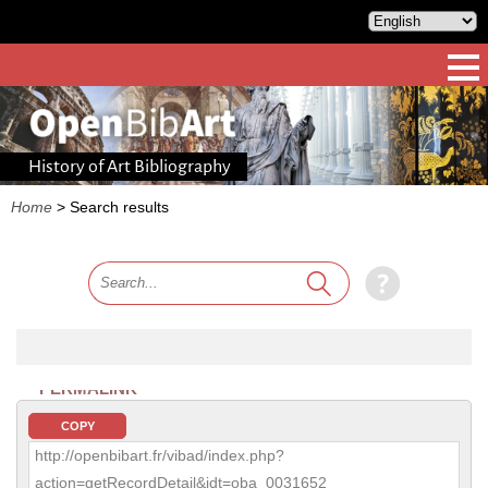
History of Art Bibliography
Home
>
Search results
PERMALINK
COPY
http://openbibart.fr/vibad/index.php?
action=getRecordDetail&idt=oba_0031652