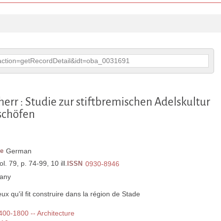
p?action=getRecordDetail&idt=oba_0031691
herr : Studie zur stiftbremischen Adelskultur
schöfen
e
German
l. 79, p. 74-99, 10 ill.
ISSN
0930-8946
any
ieux qu'il fit construire dans la région de Stade
1400-1800 -- Architecture