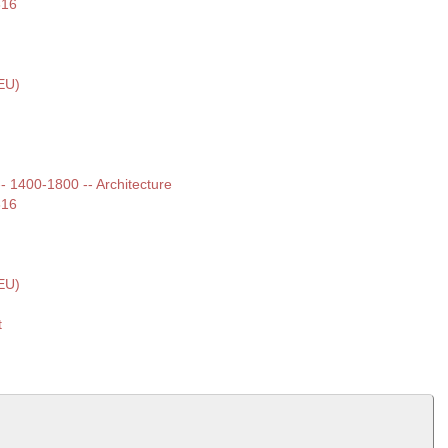
616
EU)
 -- 1400-1800 -- Architecture
616
EU)
t