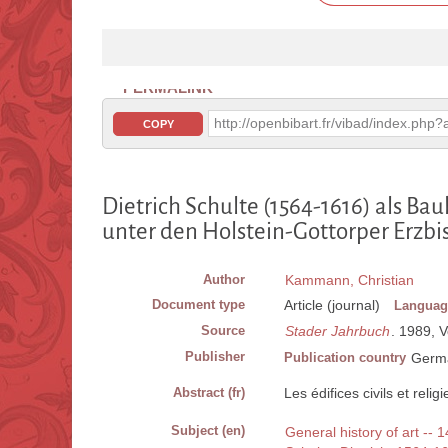
PERMALINK
http://openbibart.fr/vibad/index.ph
COPY
Dietrich Schulte (1564-1616) als Bau
unter den Holstein-Gottorper Erzbi
Author
Kammann, Christian
Document type
Article (journal)
Languag
Source
Stader Jahrbuch
. 1989, Vo
Publisher
Publication country
Germ
Abstract (fr)
Les édifices civils et relig
Subject (en)
General history of art -- 