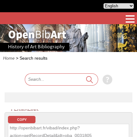
History of Art Bibliography
Home
>
Search results
PERMALINK
COPY
http://openbibart.fr/vibad/index.php?
action=getRecordDetail&idt=oba_0031805