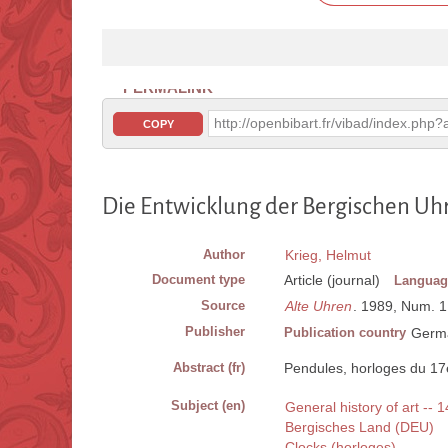
PERMALINK
http://openbibart.fr/vibad/index.ph
COPY
Die Entwicklung der Bergischen Uh
Author
Krieg, Helmut
Document type
Article (journal)
Languag
Source
Alte Uhren
. 1989, Num. 1, 
Publisher
Publication country
Germ
Abstract (fr)
Pendules, horloges du 17
Subject (en)
General history of art -- 
Bergisches Land (DEU)
Clocks (horloges)