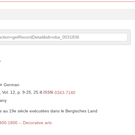
p?action=getRecordDetail&idt=oba_0031836
r
e
German
Vol. 12, p. 9-25, 25 ill.
ISSN
0343-7140
any
e au 19e siècle exécutées dans le Bergisches Land
1400-1800 -- Decorative arts