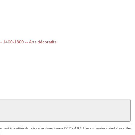
-- 1400-1800 -- Arts décoratifs
ue peut être utilisé dans le cadre d'une licence CC BY 4.0 / Unless otherwise stated above, the
e