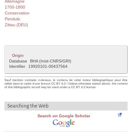
Allemagne
1700-1800
Conservation
Pendule
Zittau (DEU)
Origin
Database
BHA (Inist-CNRS/GRI)
Identifier
19920101-00437564
Sauf mention contraire ci-dessus, le contenu de cette notice bibliographique peut être
utilisé dans le cadre d'une licence CC BY 4.0 / Unless otherwise stated above, the content
of this bibliographic record may be used under a CC BY 4.0 license
Searching the Web
Search on Google Scholar