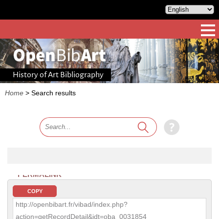
History of Art Bibliography
Home
>
Search results
PERMALINK
COPY
http://openbibart.fr/vibad/index.php?
action=getRecordDetail&idt=oba_0031854