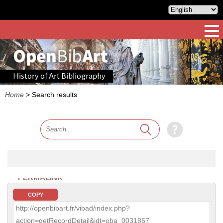
History of Art Bibliography
Home
>
Search results
PERMALINK
COPY
http://openbibart.fr/vibad/index.php?
action=getRecordDetail&idt=oba_0031867